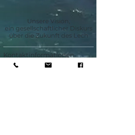
Unsere Vision,
ein gesellschaftlicher Diskurs
über die Zukunft des Lech
Kontaktinformationen
+49 (0) 821 324-6016
lebensraumlechtal@a
ugsburg.de
Dr.-Ziegenspeck-Weg 10