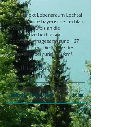
In das Projekt Lebensraum Lechtal
ist der gesamte bayerische Lechlauf
von der Donau bis an die
Landesgrenze bei Füssen
einbezogen - insgesamt rund 167
Fluss-Kilometer. Die Fläche des
Gebiets liegt bei rund 750 km².
Landkreisbezogene
Daten zum Lech
Landkreis/ Kreisfreie Stadt
Fläche km³
Landkreis Donauries
82,6