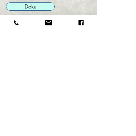
Doku
Tagfaltermonitoring der
Gebietsbetreuung Lechtal Süd
2020
Erfassung und Bewertung der
Schmetterlinge an ausgewählten
Flächen am Lech
Autor*innen/
Auftraggeber*innen/
Veröffentlicht in:
Claudia Gruber, Lebensraum Lechtal e.V.
Datum (Veröffentlichung):
2020