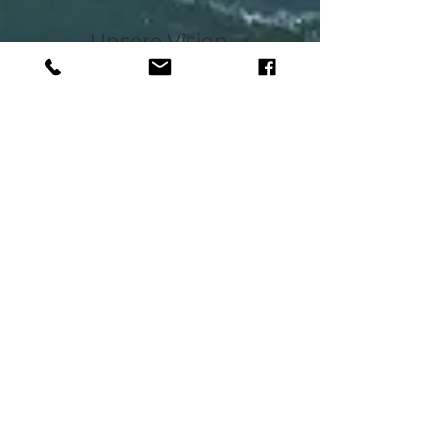
Unsere Vision,
ein gesellschaftlicher Diskurs
über die Zukunft des Lech
Kontaktinformationen
+49 (0) 821 324-6016
lebensraumlechtal@a
ugsburg.de
Dr.-Ziegenspeck-Weg 10
86161 Augsburg