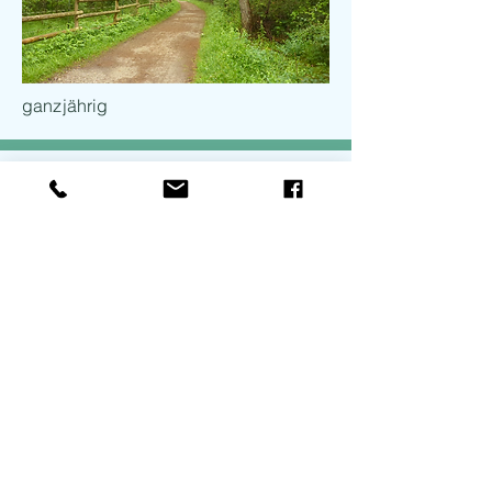
ganzjährig
Unsere Vision,
ein gesellschaftlicher Diskurs
über die Zukunft des Lech
Kontaktinformationen
+49 (0) 821 324-6016
lebensraumlechtal@a